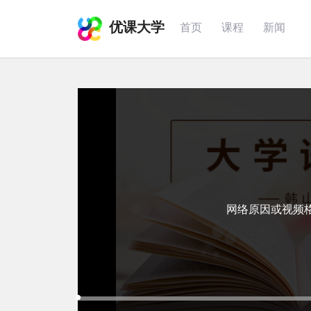
优课大学
首页
课程
新闻
网络原因或视频
Loaded
:
Progress
:
Mute
0%
0%