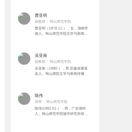
话口语教程》《大学语文》教材。
与研究》等课程的教学工作，科研
科研方向为女性文学和女性文化研
方向为中国现代诗学、西方文学、
究，主持《潮州歌册与潮汕女性文
视觉文化等。主持《阮章竞年谱编
曹亚明
化研究》《潮汕女性文学研究》等
撰》等省级、校级科研课题，主编
副教授
韩山师范学院
10项校级、市厅级、省级课题。在
或参编《完整性写作》《韩师诗歌
《中国文学研究》、《黑龙江社会
曹亚明（1978.11-），女，湖南常
十五年》《最是山花烂漫时》《路
科学》等刊物发表35篇论文。获得
德人。韩山师范学院文学与新闻传
上的歌谣》《中学语文外国经典再
20多项各级各类教学和科研奖励。
播学院副教授，博士，研究方向为
阅读》等文集及教材。在《中国现
中国现当代文学、文化研究。担任
代文学研究丛刊》《文艺理论与批
《中国当代文学》《何以潮州——
评》《新文学史料》《南方文坛》
潮州非遗传承与实践》《中国现当
吴亚南
等刊物发表论文几十篇。曾获首届
代作家作品解读》等课程的教学工
副教授
韩山师范学院
广东青年文学奖等奖项。
作。在《河北学刊》《社会科学辑
吴亚南（1980-），男,安徽省濉溪
刊》等刊物发表论文40余篇，主持
县人。韩山师院文学与新闻传播学
《岭南文化与梁启超研究》《文化
院副教授，文艺学博士。主要讲授
记忆视角下的潮汕侨批文书研究》
《文学理论》《美学理论》《大学
等4个省级项目和十余项地市级项
语文》等课程。主要研究方向为文
目。
艺美学、马克思主义文学批评。发
陈伟
表论文多篇，主持多项科研项目。
讲师
韩山师范学院
陈伟(1982.01-），男，广东潮州
人。韩山师范学院饶学研究所馆
员，兼任韩山师范学院诗歌创研中
心诗词部主任及《诗词学》副主
编。担任《大学语文》《诗词赏析