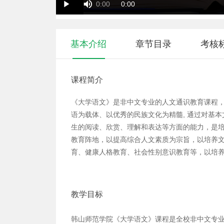
Duration
Current
0:00
0:00
Play
Time
Time
基本介绍
章节目录
考核
课程简介
《大学语文》是非中文专业的人文通识教育课程
语为载体、以优秀的民族文化为精髓, 通过对基
生的阅读、欣赏、理解和表达等方面的能力，是
教育阵地，以提高综合人文素质为宗旨，以培养
育、健康人格教育、社会性别意识教育等，以培
教学目标
韩山师范学院《大学语文》课程是全校非中文专业必