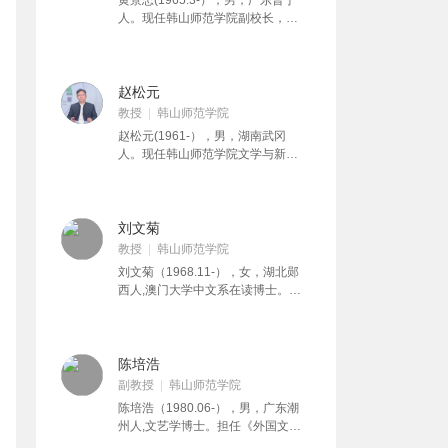
黄景忠(1965.3-），男，广东普宁
化人格形成的影响》等。
人。现任韩山师范学院副校长，文
学与新闻传播学院教授，云南大学
文学院硕士生导师。主要从事现当
代文学教学和研究，研究方向为新
时期文学与潮汕新文学等。出版的
赵松元
专著有《潮汕新文学论稿》 《作家
教授
韩山师范学院
的精神立场与创作姿态》等。在
赵松元(1961-），男，湖南武冈
《民族文学研究》《文艺理论与批
人。现任韩山师范学院文学与新闻
评》《小说评论》《学术研究》
传播学院教授、《诗词学》主编，
《当代文坛》《海南师范大学学
系中国韵文学会常务理事、中华诗
报》等国家级、省级学术刊 物发表
教学会理事、广东中国文学学会理
相关论文40多篇。
事、广东省社科联第五届委员会委
刘文菊
员、广东省中小学教师继续教育专
教授
韩山师范学院
家指导委员会语文学科指导小组成
刘文菊（1968.11-），女，湖北郧
员、潮州市新闻专业中级资格评委
西人,澳门大学中文系在读博士。国
会主任。广东省省级特色专业负责
家级普通话测试员。韩山师范学院
人、省级精品课程古代文学课程负
文学与新闻学院教授，大学人文部
责人。出版《古典诗歌的艺术世
主任。担任《中国现代文学》《女
界》《慵石室诗钞点注》《选堂诗
性文学》《大学语文》《普通话口
陈培浩
词论稿》等著作近十种，在《华
语》等课程的教学工作，主持《基
副教授
韩山师范学院
学》《学术研究》《中国文学研
于全人教育理念的人文通识课程探
究》《求索》《古籍整理研究学
陈培浩（1980.06-），男，广东潮
索与实践——以大学语文为例》等
刊》《中国韵文学刊》》等刊物发
州人,文艺学博士。担任《外国文
校级、厅级教改课题，主编《普通
表学术论文近40篇。
学》《比较文学》《现代诗歌鉴赏