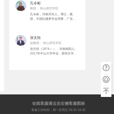
与创作》等课程的教学工作。研究
孔令彬
方向为诗词、古典文学、饶学、潮
教授
韩山师范学院
学等。著有《选堂诗词论集》（合
孔令彬，河南开封人。博士，教
著）、《岭东二十世纪诗词述评》
授，中国红楼梦学会理事，广东省
《潮州胜概·诗词篇》等。
美协理论委员会委员。曾在《学术
研究》《宗教学研究》《红楼梦学
刊》《图书馆杂志》等省级以上学
术期刊发表论文七十余篇，出版学
张文恒
术专著一部、主编两部。个人主要
副教授
韩山师范学院
研究方向为明清小说及俗文化，近
张文恒（1974— ），河南南阳人。
年转向岭南、岭东等区域文化研
2017年中山大学毕业，获得文学博
究。
士学位。现为文学与新闻传播学院
中文系副教授。主要研究方向为中
国戏曲史、明清小说。主要论著有
《从<绣襦记>剧本形态的多面性
看“戏文”、“南戏”与“传奇”的关
系》，《明末清初“梆子腔”发展形态
述略》，《清乾隆年间<缀白裘>
中“梆子腔”辨析》。
在线客服请点击右侧客服图标
客服工作时间：周一至周五 09:30-18:30