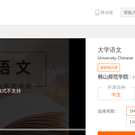
移动端
大学语文
University Chinese
省级精品课
韩山师范学院
/
开课语种
格式不支持
中文
选择周期：
【M
【S