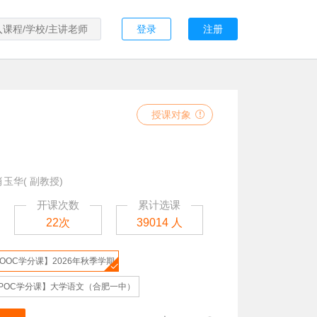
登录
注册
授课对象
肖玉华( 副教授)
开课次数
累计选课
22次
39014 人
OOC学分课】2026年秋季学期
POC学分课】大学语文（合肥一中）