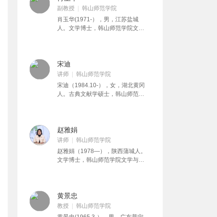
副教授
韩山师范学院
肖玉华(1971-），男，江苏盐城
人。文学博士，韩山师范学院文学
与新闻传播学院副教授。主要讲授
《中国现当代文学》《大学语文》
《金庸武侠小说鉴赏》等课程，负
责《大学语文》课程建设工作。主
宋迪
要从事现当代散文与区域文化研
讲师
韩山师范学院
究，在《当代作家评论》《江苏社
宋迪（1984.10-），女，湖北黄冈
会科学》《南方文坛》《新文学史
人。古典文献学硕士，韩山师范学
料》等刊物发表学术论文约30篇，
院文学与新闻传播学院讲师。担任
出版学术著作《江南士风——中国
《大学语文》《普通话口语》等课
当代散文的一种文化选择》等。主
程的教学工作。
持或参与多项国家社科基金和省级
赵雅娟
课题。
讲师
韩山师范学院
赵雅娟（1978—），陕西蒲城人。
文学博士，韩山师范学院文学与新
闻传播学院讲师；研究方向：唐宋
文学、贬谪文学。发表文章有：
《“观象”与“表征”：庄子与本雅明的
寓言理论比较》，《“弱德之美”---秦
黄景忠
观词的文化意义探究》，《“屈于身
教授
韩山师范学院
不屈于道”——论“三黜”对王禹偁文