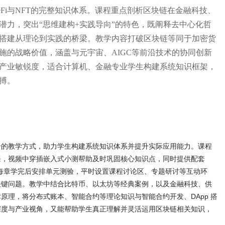
Fi与NFT的完整知识体系。课程重点剖析区块链在金融科技、
潜力，突出“思维建构+实践导向”的特色，既阐释去中心化哲
搭建从理论到实践的桥梁。教学内容打破区块链等同于加密货
施的战略价值，涵盖与元宇宙、AIGC等前沿技术的协同创新
产业敏锐度，适合计算机、金融专业学生构建系统知识框架，
搏。
合的教学方式，助力学生构建系统知识体系并提升实际应用能力。课程
课，视频中穿插嵌入式小测帮助及时巩固核心知识点，同时提供配套
习。每章学完后安排单元测验，平时设置课程讨论区、专题研讨等互动环
关键问题。教学中结合比特币、以太坊等经典案例，以及金融科技、供
原理，将分布式账本、智能合约等理论知识与智能合约开发、DApp 搭
深度与产业视角，又能帮助学生真正理解并灵活运用区块链相关知识，