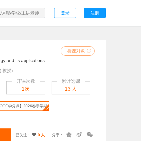
登录
注册
授课对象
gy and its applications
 教授)
开课次数
累计选课
1次
13 人
OOC学分课】2026春季学期
已关注：
0 人
分享：