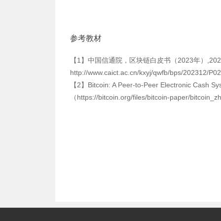
参考教材
【1】中国信通院，区块链白皮书（2023年）,202
http://www.caict.ac.cn/kxyj/qwfb/bps/202312/
【2】Bitcoin: A Peer-to-Peer Electronic Cash Sys
（https://bitcoin.org/files/bitcoin-paper/bit