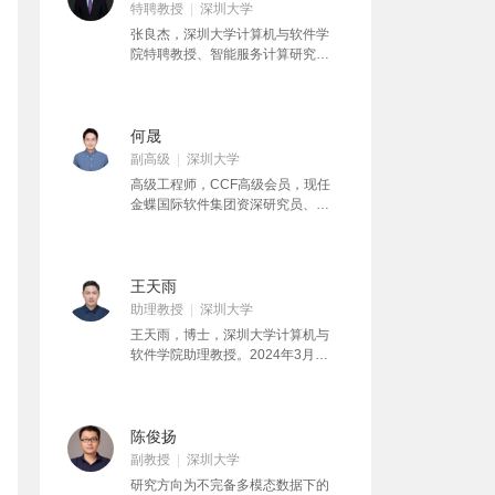
特聘教授
深圳大学
张良杰，深圳大学计算机与软件学
院特聘教授、智能服务计算研究中
心主任、软件工程系主任。同时担
任深圳市创业创新联合会会长、深
圳市决策咨询委员会科技创新组专
家、深圳大数据产学研联盟理事
何晟
长，以及澳门特区科技发展基金项
副高级
深圳大学
目顾问。 在国际学术界享有很高声
高级工程师，CCF高级会员，现任
誉，是国际电气与电子工程师协会
金蝶国际软件集团资深研究员、深
会士，于2011年当选IEEE Fellow。
圳应用软件企业重点实验室副主
同时也是美国计算机学会杰出科学
任，负责金蝶云苍穹PaaS平台前沿
家，于2009年获此荣誉。在学科建
核心技术及企业场景解决方案研发
设方面，于2003年创建了面向全球
工作，参与规划和开发金蝶云苍穹
王天雨
的“服务计算”学科。 在工业界拥有
平台、企业级数据服务平台、区块
助理教授
深圳大学
丰富经验。曾在美国IBM总部担任资
链服务平台及其标杆客户的应用。
深研究员、商业应用架构及实现的
王天雨，博士，深圳大学计算机与
研究兴趣为运用人工智能、区块
重大专项总监、服务计算学部主
软件学院助理教授。2024年3月博
链、大数据、物联网、元宇宙等新
任。还曾担任IBM软件集团工业化标
士毕业于香港中文大学计算机科学
一代信息技术提升企业级云服务软
准的首席架构师，以及IBM商业咨询
与工程学系，获计算机科学与工程
件工程研究与应用能力，擅长跨学
服务SOA解决方案参考架构和设计
博士学位。2024年5月加入深圳大
科及交叉领域的新技术攻关及成果
平台的全球负责人。 后来在国内知
学计算机与软件学院。主要研究兴
陈俊扬
转化。现担任SCI期刊IJWSR编委，
名软件企业金蝶国际软件集团担任
趣包括非易失存储器、区块链存储
副教授
深圳大学
首届广东省区块链和分布式记账技
高级副总裁、首席科学家、集团首
系统、大模型存储基座、存内计
术标准化技术委员会委员，深圳市
研究方向为不完备多模态数据下的
席技术官、客户成功部总经理、金
算、存算一体以及存算融合加速