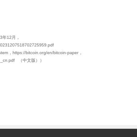
3年12月，
P020231207518702725959.pdf
tem，https://bitcoin.org/en/bitcoin-paper，
coin_zh_cn.pdf （中文版））